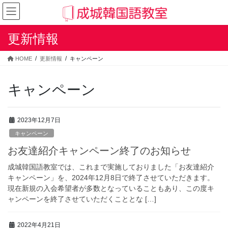
コ
ナ
ン
ビ
テ
ゲ
更新情報
ン
ー
ツ
シ
へ
ョ
HOME
更新情報
キャンペーン
ス
ン
キ
に
キャンペーン
ッ
移
プ
動
2023年12月7日
キャンペーン
お友達紹介キャンペーン終了のお知らせ
成城韓国語教室では、これまで実施しておりました「お友達紹介
キャンペーン」を、2024年12月8日で終了させていただきます。
現在新規の入会希望者が多数となっていることもあり、この度キ
ャンペーンを終了させていただくこととな […]
2022年4月21日