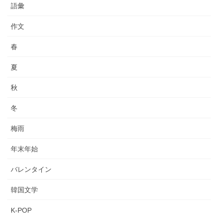
語彙
作文
春
夏
秋
冬
梅雨
年末年始
バレンタイン
韓国文学
K-POP