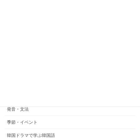
次の記事
K-popで学ぶ韓国語! New
Jeans『Super Shy』の韓国語歌
詞を徹底解説
2024年1月15日
検
索:
韓国語勉強のカテゴリ
韓国語表現
韓国語学習法
発音・文法
季節・イベント
韓国ドラマで学ぶ韓国語