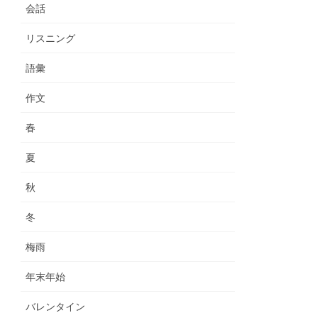
会話
リスニング
語彙
作文
春
夏
秋
冬
梅雨
年末年始
バレンタイン