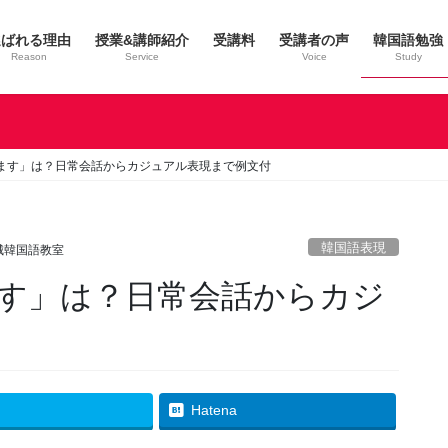
選ばれる理由
授業&講師紹介
受講料
受講者の声
韓国語勉強
Reason
Service
Voice
Study
ます」は？日常会話からカジュアル表現まで例文付
韓国語表現
城韓国語教室
す」は？日常会話からカジ
Hatena