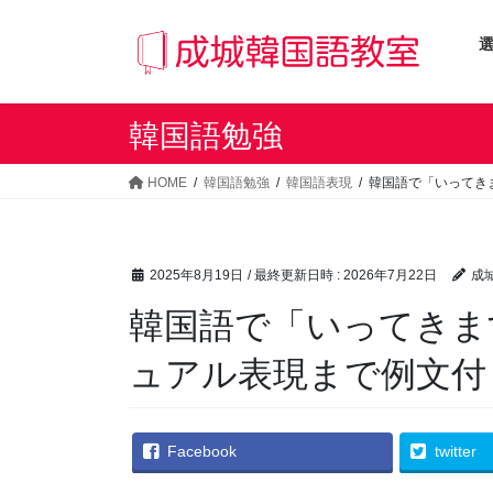
コ
ナ
ン
ビ
テ
ゲ
ン
ー
ツ
シ
韓国語勉強
へ
ョ
ス
ン
HOME
韓国語勉強
韓国語表現
韓国語で「いってき
キ
に
ッ
移
プ
動
2025年8月19日
/ 最終更新日時 :
2026年7月22日
成
韓国語で「いってきま
ュアル表現まで例文付
Facebook
twitter