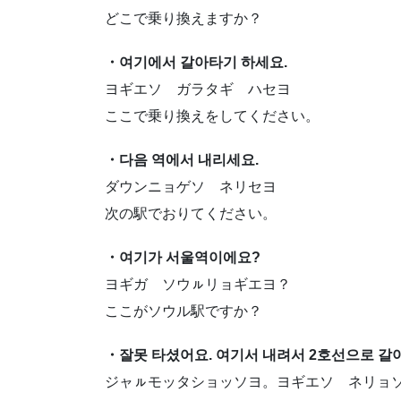
どこで乗り換えますか？
・여기에서 갈아타기 하세요.
ヨギエソ ガラタギ ハセヨ
ここで乗り換えをしてください。
・다음 역에서 내리세요.
ダウンニョゲソ ネリセヨ
次の駅でおりてください。
・여기가 서울역이에요?
ヨギガ ソウㇽリョギエヨ？
ここがソウル駅ですか？
・잘못 타셨어요. 여기서 내려서 2호선으로 갈
ジャㇽモッタショッソヨ。ヨギエソ ネリョ