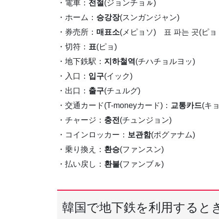
・電車：
전철
(ジョンチョㇽ)
・ホーム：
승강장
(スンガンジャン)
・券売所：
매표소
(メピョソ) 표 파는 곳(ピョ
・切符：
표
(ピョ)
・地下鉄駅：
지하철역
(チハチョルヨッ)
・入口：
입구
(イック)
・出口：
출구
(チュルグ)
・交通カード(T-moneyカード)：
교통카드
(キ
・チャージ：
충전
(チュンジョン)
・コインロッカー：
보관함
(ポグァナム)
・乗り換え：
환승
(ファンスン)
・払い戻し：
환불
(ファンブㇽ)
韓国で地下鉄を利用すると