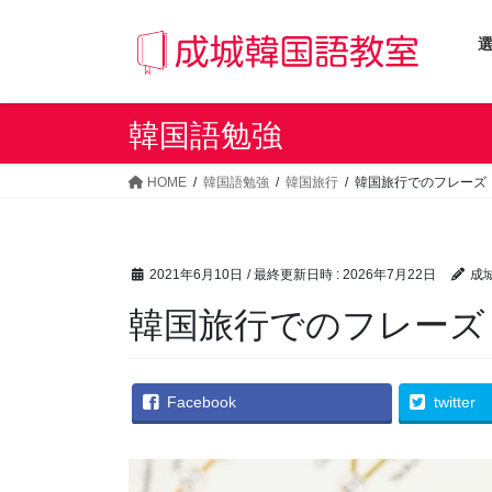
コ
ナ
ン
ビ
テ
ゲ
ン
ー
ツ
シ
韓国語勉強
へ
ョ
ス
ン
HOME
韓国語勉強
韓国旅行
韓国旅行でのフレーズ
キ
に
ッ
移
プ
動
2021年6月10日
/ 最終更新日時 :
2026年7月22日
成
韓国旅行でのフレーズ
Facebook
twitter