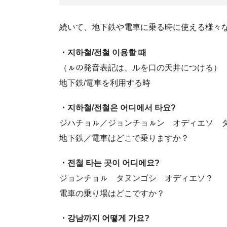
続いて、地下鉄や電車に乗る時に使える様々
・지하철/전철 이용할 때
（ㇽの発音表記は、ルを口の天井につける）
地下鉄/電車を利用する時
・지하철/전철은 어디에서 타요?
ジハチョㇽ／ジョンチョㇽン オディエソ 
地下鉄／電車はどこで乗りますか？
・전철 타는 곳이 어디에요?
ジョンチョㇽ タヌンゴシ オディエソ？
電車の乗り場はどこですか？
・강남까지 어떻게 가요?