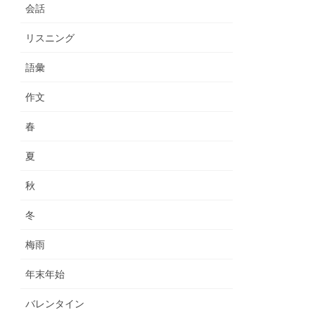
会話
リスニング
語彙
作文
春
夏
秋
冬
梅雨
年末年始
バレンタイン