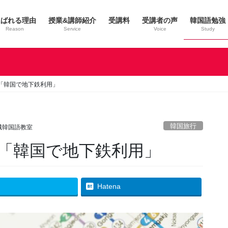
選ばれる理由
授業&講師紹介
受講料
受講者の声
韓国語勉強
Reason
Service
Voice
Study
「韓国で地下鉄利用」
韓国旅行
城韓国語教室
「韓国で地下鉄利用」
Hatena