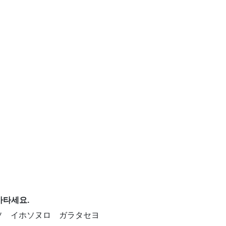
아타세요.
ソ イホソヌロ ガラタセヨ