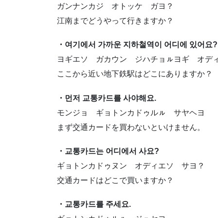
ガンナンカジ オトッケ ガヨ？
江南までどうやって行きますか？
・여기에서 가까운 지하철역이 어디에 있어요?
ヨギエソ ガカウン ジハチョㇽヨギ オデ
ここから近い地下鉄駅はどこにありますか？
・먼저 교통카드를 사야해요.
モンジョ ギョトンカドゥルㇽ サヤヘヨ
まず交通カードを買わないといけません。
・교통카드는 어디에서 사요?
ギョトンカドゥヌン オディエソ サヨ？
交通カードはどこで買いますか？
・교통카드를 주세요.