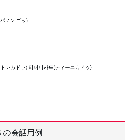
 パヌン ゴッ)
ョトンカドゥ)
티머니카드
(ティモニカドゥ)
きの会話用例