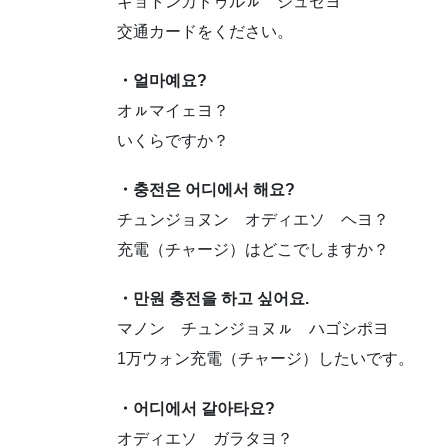
ギョトンカドゥルㇽ ジュセヨ
交通カードをください。
・얼마예요?
オㇽマイェヨ？
いくらですか？
・충전은 어디에서 해요?
チュンジョヌン オディエソ ヘヨ？
充電（チャージ）はどこでしますか？
・만원 충전을 하고 싶어요.
マノン チュンジョヌㇽ ハゴシポヨ
1万ウォン充電（チャージ）したいです。
・어디에서 갈아타요?
オディエソ ガラタヨ？